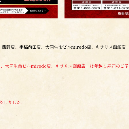
、西野店、手稲前田店、大同生命ビルmiredo店、キラリス函館店
、大同生命ビルmiredo店、キラリス函館店」は年越し寿司のご
たしました。