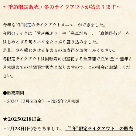
～季節限定販売・冬のテイクアウトが始まります～
今年も
"冬"限定
のテイクアウトメニューができました。
今回のテイクは「活〆寒ぶり」や「寒真だち」、「真鱈昆布〆」を
はじめとする旬のネタをたっぷり盛り込みました。
是非、冬を感じさせる花まるのお寿司をお愉しみください。
冬限定テイクアウトは回転寿司根室花まる全店舗で12/6(金)～翌年2
月末頃までの期間限定販売となりますので、この機会にお試しくだ
さい。
●販売期間
・2024年12月6日(金）～2025年2月末頃
★20250218追記
・2
月23日(日)
をもちまして、
「”冬”限定テイクアウト」の販売