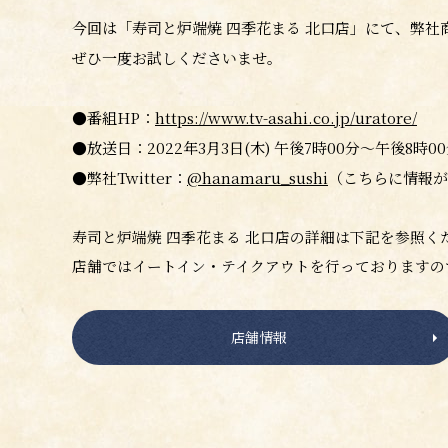
今回は「寿司と炉端焼 四季花まる 北口店」にて、弊社
ぜひ一度お試しくださいませ。
●番組HP：
https://www.tv-asahi.co.jp/uratore/
●放送日：2022年3月3日(木) 午後7時00分～午後8時0
●弊社Twitter：
@hanamaru_sushi
（こちらに情報が
寿司と炉端焼 四季花まる 北口店の詳細は下記を参照く
店舗ではイートイン・テイクアウトを行っておりますの
店舗情報