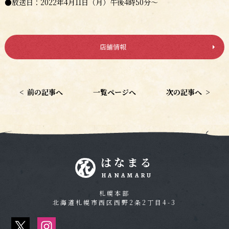
●放送日：2022年4月11日（月）午後4時50分～
店舗情報
<
前の記事へ
一覧ページへ
次の記事へ
>
はなまる
HANAMARU
札幌本部
北海道札幌市西区西野2条2丁目4-3