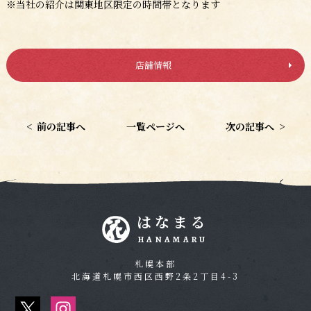
※当社の紹介は関東地区限定の時間帯となります
店舗情報
<
前の記事へ
一覧ページへ
次の記事へ
>
はなまる
HANAMARU
札幌本部
北海道札幌市西区西野2条2丁目4-3