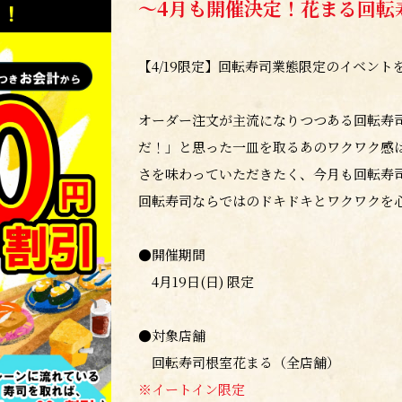
～4月も開催決定！花まる回転
【4/19限定】回転寿司業態限定のイベント
オーダー注文が主流になりつつある回転寿
だ！」と思った一皿を取るあのワクワク感
さを味わっていただきたく、今月も回転寿
回転寿司ならではのドキドキとワクワクを
●開催期間
4月19日(日) 限定
●対象店舗
回転寿司根室花まる（全店舗）
※イートイン限定