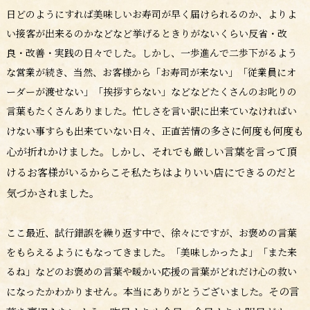
日どのようにすれば美味しいお寿司が早く届けられるのか、よりよ
い接客が出来るのかなどなど挙げるときりがないくらい反省・改
良・改善・実践の日々でした。しかし、一歩進んで二歩下がるよう
な営業が続き、当然、お客様から「お寿司が来ない」「従業員にオ
ーダーが渡せない」「挨拶すらない」などなどたくさんのお叱りの
言葉もたくさんありました。忙しさを言い訳に出来ていなければい
の多さに何度も何度も
けない事すらも出来ていない日々、正直苦情
心が折れかけました。しかし、それでも厳しい言葉を言って頂
けるお客様がいるからこそ私たちはよりいい店にできるのだと
気づかされました。
ここ最近、試行錯誤を繰り返す中で、徐々にですが、お褒めの言葉
をもらえるようにもなってきました。「美味しかったよ」「また来
るね」などのお褒めの言葉や暖かい応援の言葉がどれだけ心の救い
その言
になったかわかりません。本当にありがとうございました。