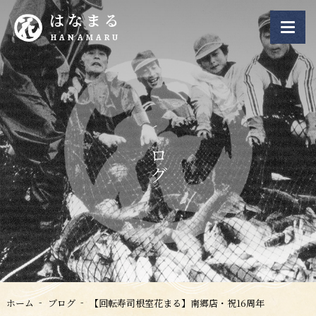
はなまる
HANAMARU
ブログ
ホーム
ブログ
【回転寿司根室花まる】南郷店・祝16周年