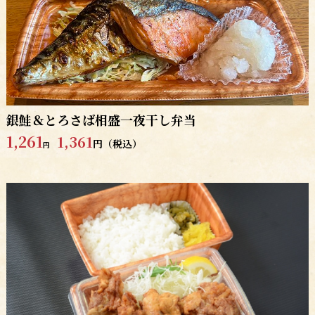
銀鮭＆とろさば相盛一夜干し弁当
1,261
1,361
円（税込）
円