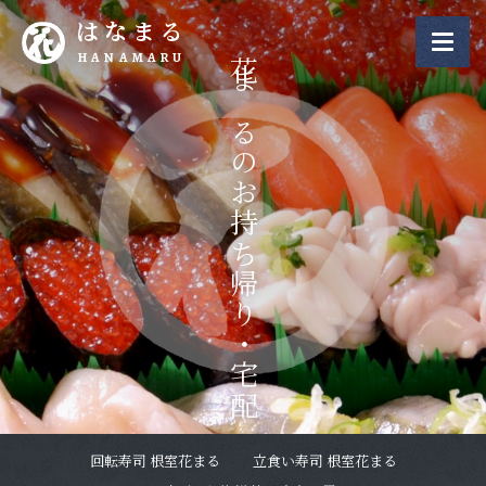
はなまる
HANAMARU
花まるのお持ち帰り・宅配
回転寿司 根室花まる
立食い寿司 根室花まる