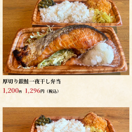
厚切り銀鮭一夜干し弁当
1,200
1,296
円（税込）
円