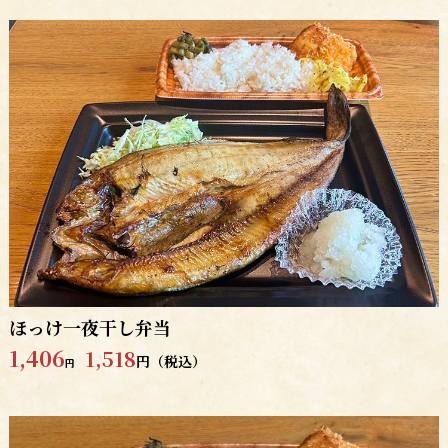
ほっけ一夜干し弁当
1,406
1,518
円（税込）
円