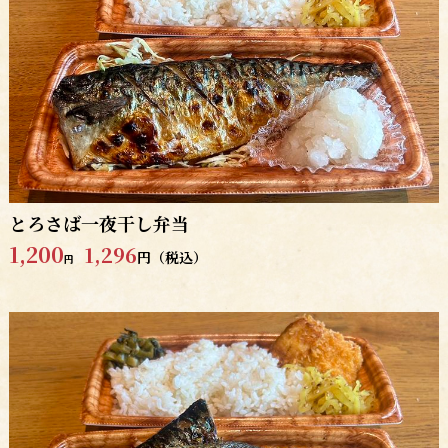
とろさば一夜干し弁当
1,200
1,296
円（税込）
円