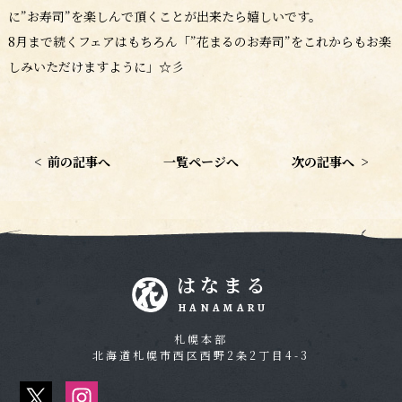
に”お寿司”を楽しんで頂くことが出来たら嬉しいです。
8月まで続くフェアはもちろん「”花まるのお寿司”をこれからもお楽
しみいただけますように」☆彡
<
前の記事へ
一覧ページへ
次の記事へ
>
はなまる
HANAMARU
札幌本部
北海道札幌市西区西野2条2丁目4-3