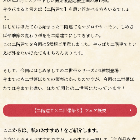
2020年6月にスタートした漁業復港応援企画の第19弾。
今や花まると言えば【二階建て】を思い浮かべる方もいるでしょ
う。
はじめはほたてから始まった二階建てもマグロやサーモン、しめさ
ばや季節の変わり種をも二階建てにしてきました。
この二階建てを今回は5種類ご用意しました。やっぱり二階建てとい
えば外せないほたてももちろんあります。
そして、今回ははじめましての二世帯シリーズが3種類登場！
今までにも二世帯ほたての販売はあったのですが、今回の二世帯ほ
たて卵との二世帯になっています！
たては今までと違い、ほ
【二階建て×二世帯祭り】フェア概要
ここからは、私のおすすめ！をご紹介します。
「全商品を食
全商品もちろんおすすめですが、その中でも一押しの