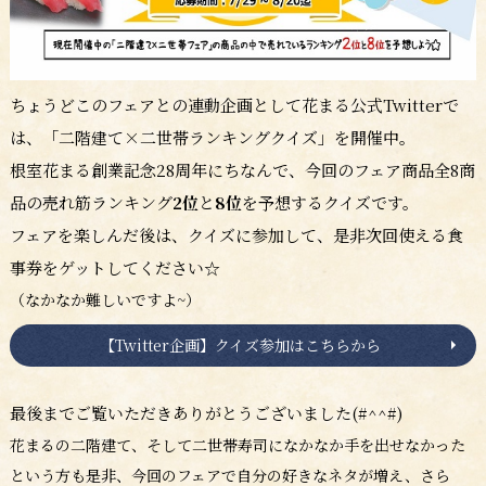
ちょうどこのフェアとの連動企画として花まる公式Twitterで
は、「二階建て×二世帯ランキングクイズ」を開催中。
根室花まる創業記念28周年にちなんで、今回のフェア商品全8商
品の売れ筋ランキング
2位
と
8位
を予想するクイズです。
フェアを楽しんだ後は、クイズに参加して、是非次回使える食
事券をゲットしてください☆
（なかなか難しいですよ~）
【Twitter企画】クイズ参加はこちらから
最後までご覧いただきありがとうございました(#^^#)
花まるの二階建て、そして二世帯寿司になかなか手を出せなかった
という方も是非、今回のフェアで自分の好きなネタが増え、さら