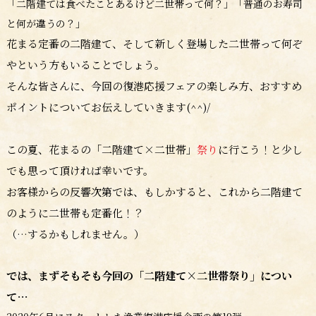
「二階建ては食べたことあるけど二世帯って何？」「普通のお寿司
と何が違うの？」
花まる定番の二階建て、そして新しく登場した二世帯って何ぞ
やという方もいることでしょう。
そんな皆さんに、今回の復港応援フェアの楽しみ方、おすすめ
ポイントについてお伝えしていきます(^^)/
この夏、
花まるの「二階建て×二世帯」
祭り
に行こう！と少し
でも思って頂ければ幸いです。
お客様からの反響次第では、もしかすると、これから二階建て
のように二世帯も定番化！？
（…するかもしれません。）
では、まずそもそも今回の「二階建て×二世帯祭り」につい
て…