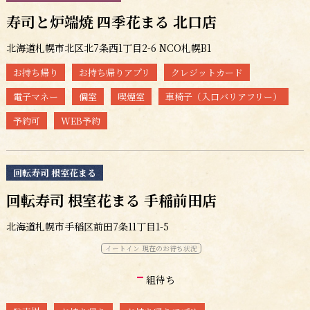
寿司と炉端焼 四季花まる 北口店
北海道札幌市北区北7条西1丁目2-6 NCO札幌B1
お持ち帰り
お持ち帰りアプリ
クレジットカード
電子マネー
個室
喫煙室
車椅子（入口バリアフリー）
予約可
WEB予約
回転寿司 根室花まる
回転寿司 根室花まる 手稲前田店
北海道札幌市手稲区前田7条11丁目1-5
イートイン 現在のお待ち状況
-
組待ち