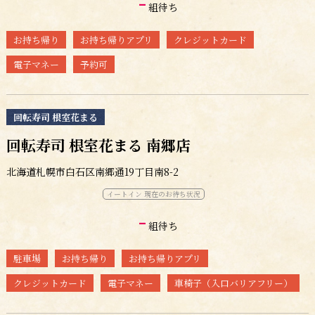
-
組待ち
お持ち帰り
お持ち帰りアプリ
クレジットカード
電子マネー
予約可
回転寿司 根室花まる
回転寿司 根室花まる 南郷店
北海道札幌市白石区南郷通19丁目南8-2
イートイン 現在のお待ち状況
-
組待ち
駐車場
お持ち帰り
お持ち帰りアプリ
クレジットカード
電子マネー
車椅子（入口バリアフリー）