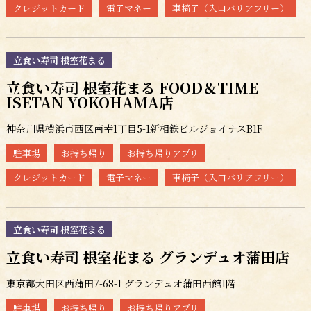
クレジットカード
電子マネー
車椅子（入口バリアフリー）
立食い寿司 根室花まる
立食い寿司 根室花まる FOOD＆TIME
ISETAN YOKOHAMA店
神奈川県横浜市西区南幸1丁目5-1新相鉄ビルジョイナスB1F
駐車場
お持ち帰り
お持ち帰りアプリ
クレジットカード
電子マネー
車椅子（入口バリアフリー）
立食い寿司 根室花まる
立食い寿司 根室花まる グランデュオ蒲田店
東京都大田区西蒲田7-68-1 グランデュオ蒲田西館1階
駐車場
お持ち帰り
お持ち帰りアプリ