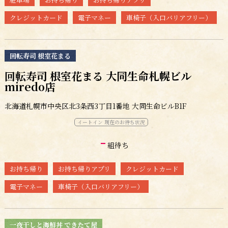
クレジットカード
電子マネー
車椅子（入口バリアフリー）
回転寿司 根室花まる
回転寿司 根室花まる 大同生命札幌ビル
miredo店
北海道札幌市中央区北3条西3丁目1番地 大同生命ビルB1F
イートイン 現在のお待ち状況
-
組待ち
お持ち帰り
お持ち帰りアプリ
クレジットカード
電子マネー
車椅子（入口バリアフリー）
一夜干しと海鮮丼 できたて屋