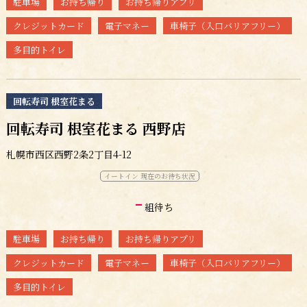
駐車場
お持ち帰り
お持ち帰りアプリ
クレジットカード
電子マネー
車椅子（入口バリアフリー）
多目的トイレ
回転寿司 根室花まる
回転寿司 根室花まる 西野店
札幌市西区西野2条2丁目4-12
イートイン 現在のお待ち状況
-
組待ち
駐車場
お持ち帰り
お持ち帰りアプリ
クレジットカード
電子マネー
車椅子（入口バリアフリー）
多目的トイレ