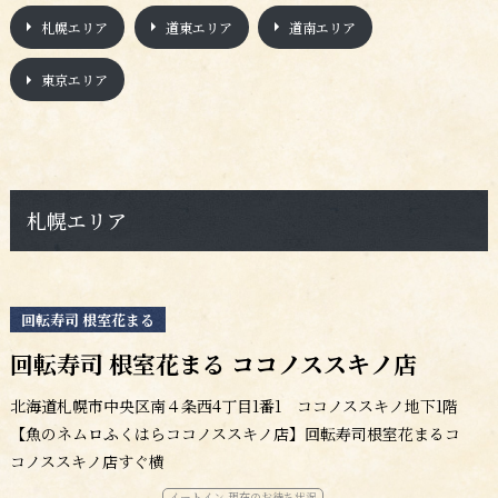
札幌エリア
道東エリア
道南エリア
東京エリア
札幌エリア
回転寿司 根室花まる
回転寿司 根室花まる ココノススキノ店
北海道札幌市中央区南４条西4丁目1番1 ココノススキノ地下1階
【魚のネムロふくはらココノススキノ店】回転寿司根室花まるコ
コノススキノ店すぐ横
イートイン 現在のお待ち状況