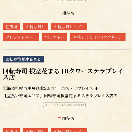
-
組待ち
駐車場
お持ち帰り
お持ち帰りアプリ
クレジットカード
電子マネー
車椅子（入口バリアフリー）
回転寿司 根室花まる
回転寿司 根室花まる JRタワーステラプレイ
ス店
北海道札幌市中央区北5条西4丁目ステラプレイス6F
【立食い寿司エリア】回転寿司根室花まるステラプレイス店内
イートイン 現在のお待ち状況
-
組待ち
駐車場
お持ち帰り
お持ち帰りアプリ