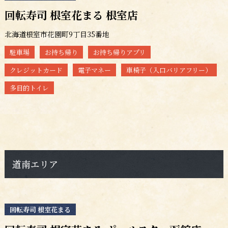
回転寿司 根室花まる 根室店
北海道根室市花園町9丁目35番地
駐車場
お持ち帰り
お持ち帰りアプリ
クレジットカード
電子マネー
車椅子（入口バリアフリー）
多目的トイレ
道南エリア
回転寿司 根室花まる