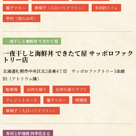
電子マネー
車椅子（入口バリアフリー）
多目的トイレ
予約（夜のみ可）
一夜干しと海鮮丼 できたて屋
一夜干しと海鮮丼 できたて屋 サッポロファク
トリー店
北海道札幌市中央区北2条東4丁目 サッポロファクトリー3条館
B1（アトリウム隣）
駐車場
お持ち帰り
お持ち帰りアプリ
クレジットカード
電子マネー
喫煙室
車椅子（入口バリアフリー）
寿司と炉端焼 四季花まる