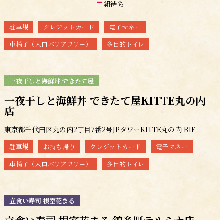
-
組待ち
駐車場
クレジットカード
電子マネー
車椅子（入口バリアフリー）
多目的トイレ
一夜干しと海鮮丼 できたて屋
一夜干しと海鮮丼 できたて屋KITTE丸の内
店
東京都千代田区丸の内2丁目7番2号JPタワーKITTE丸の内 B1F
駐車場
お持ち帰り
クレジットカード
電子マネー
車椅子（入口バリアフリー）
多目的トイレ
立食い寿司 根室花まる