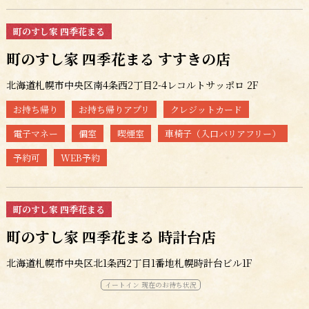
町のすし家 四季花まる
町のすし家 四季花まる すすきの店
北海道札幌市中央区南4条西2丁目2-4レコルトサッポロ 2F
お持ち帰り
お持ち帰りアプリ
クレジットカード
電子マネー
個室
喫煙室
車椅子（入口バリアフリー）
予約可
WEB予約
町のすし家 四季花まる
町のすし家 四季花まる 時計台店
北海道札幌市中央区北1条西2丁目1番地札幌時計台ビル1F
イートイン 現在のお待ち状況