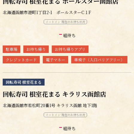
回転寿司 根室花まる ポールスター函館店
北海道函館市港町1丁目2-1 ポールスターC１F
イートイン 現在のお待ち状況
-
組待ち
駐車場
お持ち帰り
お持ち帰りアプリ
クレジットカード
電子マネー
車椅子（入口バリアフリー）
回転寿司 根室花まる
回転寿司 根室花まる キラリス函館店
北海道函館市若松町20番1号 キラリス函館 地下1階
イートイン 現在のお待ち状況
-
組待ち