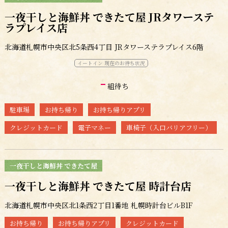
一夜干しと海鮮丼 できたて屋 JRタワーステ
ラプレイス店
北海道札幌市中央区北5条西4丁目 JRタワーステラプレイス6階
イートイン 現在のお待ち状況
-
組待ち
駐車場
お持ち帰り
お持ち帰りアプリ
クレジットカード
電子マネー
車椅子（入口バリアフリー）
一夜干しと海鮮丼 できたて屋
一夜干しと海鮮丼 できたて屋 時計台店
北海道札幌市中央区北1条西2丁目1番地 札幌時計台ビルB1F
お持ち帰り
お持ち帰りアプリ
クレジットカード