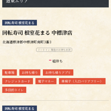
道東エリア
回転寿司 根室花まる
回転寿司 根室花まる 中標津店
北海道標津郡中標津町南町3番3
イートイン 現在のお待ち状況
-
組待ち
駐車場
お持ち帰り
お持ち帰りアプリ
クレジットカード
電子マネー
車椅子（入口バリアフリー）
多目的トイレ
回転寿司 根室花まる