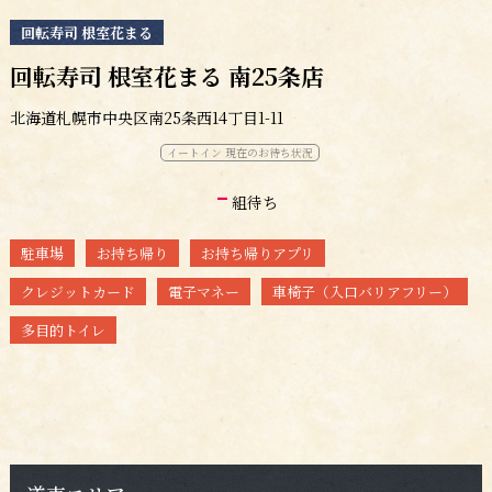
回転寿司 根室花まる
回転寿司 根室花まる 南25条店
北海道札幌市中央区南25条西14丁目1-11
イートイン 現在のお待ち状況
-
組待ち
駐車場
お持ち帰り
お持ち帰りアプリ
クレジットカード
電子マネー
車椅子（入口バリアフリー）
多目的トイレ