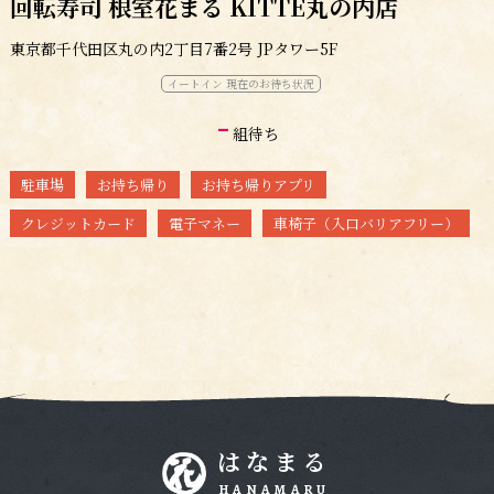
回転寿司 根室花まる KITTE丸の内店
東京都千代田区丸の内2丁目7番2号 JPタワー5F
イートイン 現在のお待ち状況
-
組待ち
駐車場
お持ち帰り
お持ち帰りアプリ
クレジットカード
電子マネー
車椅子（入口バリアフリー）
はなまる
HANAMARU