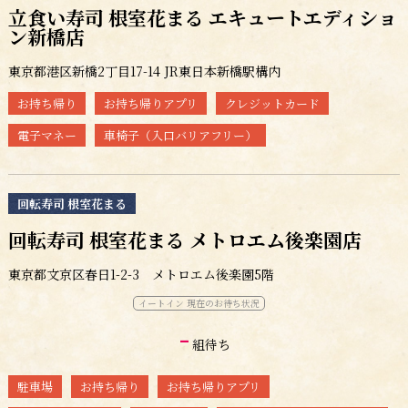
立食い寿司 根室花まる エキュートエディショ
ン新橋店
東京都港区新橋2丁目17-14 JR東日本新橋駅構内
お持ち帰り
お持ち帰りアプリ
クレジットカード
電子マネー
車椅子（入口バリアフリー）
回転寿司 根室花まる
回転寿司 根室花まる メトロエム後楽園店
東京都文京区春日1-2-3 メトロエム後楽園5階
イートイン 現在のお待ち状況
-
組待ち
駐車場
お持ち帰り
お持ち帰りアプリ