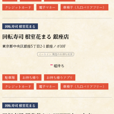
クレジットカード
電子マネー
車椅子（入口バリアフリー）
回転寿司 根室花まる
回転寿司 根室花まる 銀座店
東京都中央区銀座5丁目2-1 銀座ノボ10F
イートイン 現在のお待ち状況
-
組待ち
駐車場
お持ち帰り
お持ち帰りアプリ
クレジットカード
電子マネー
車椅子（入口バリアフリー）
回転寿司 根室花まる