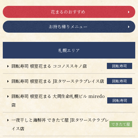
花まるのおすすめ
お持ち帰りメニュー
札幌エリア
回転寿司 根室花まる ココノススキノ店
回転寿司
回転寿司 根室花まる JRタワーステラプレイス店
回転寿司
回転寿司 根室花まる 大同生命札幌ビル miredo
回転寿司
店
一夜干しと海鮮丼 できたて屋 JRタワーステラプレ
できたて屋
イス店