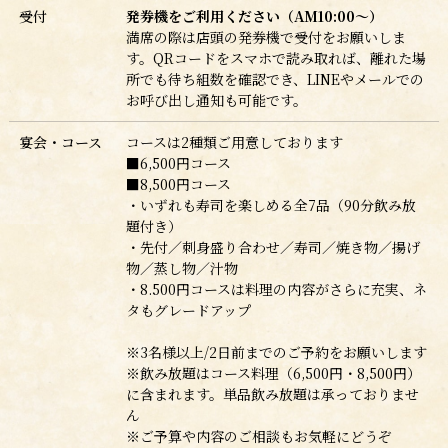
受付
発券機をご利用ください（AM10:00～）
満席の際は店頭の発券機で受付をお願いしま
す。QRコードをスマホで読み取れば、離れた場
所でも待ち組数を確認でき、LINEやメールでの
お呼び出し通知も可能です。
宴会・コース
コースは2種類ご用意しております
■6,500円コース
■8,500円コース
・いずれも寿司を楽しめる全7品（90分飲み放
題付き）
・先付／刺身盛り合わせ／寿司／焼き物／揚げ
物／蒸し物／汁物
・8.500円コースは料理の内容がさらに充実、ネ
タもグレードアップ
※3名様以上/2日前までのご予約をお願いします
※
飲み放題はコース料理（6,500円・8,500円）
に含まれます。
単品飲み放題は承っておりませ
ん
※ご予算や内容のご相談もお気軽にどうぞ