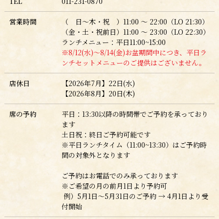
TEL
011-231-0870
営業時間
（ 日～木・祝 ）11:00 ～ 22:00（LO 21:30）
（金・土・祝前日）11:00 ～ 23:00（LO 22:30）
ランチメニュー：平日11:00~15:00
※8/12(水)～8/14(金)お盆期間中につき、平日ラ
ンチセットメニューのご提供はございません。
店休日
【2026年7月】22日(水)
【2026年8月】20日(木)
席の予約
平日：13:30以降の時間帯でご予約を承っており
ます
土日祝：終日ご予約可能です
※平日ランチタイム（11:00~13:30）はご予約時
間の対象外となります
ご予約はお電話でのみ承っております
※ご希望の月の前月1日より予約可
例）5月1日～5月31日のご予約 → 4月1日より受
付開始