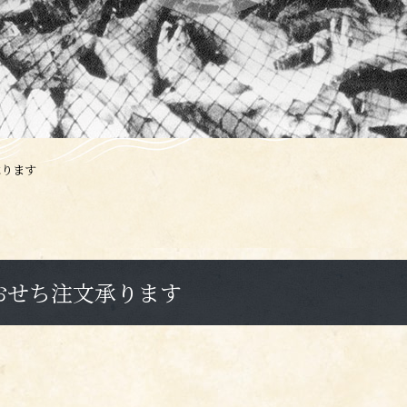
承ります
もおせち注文承ります