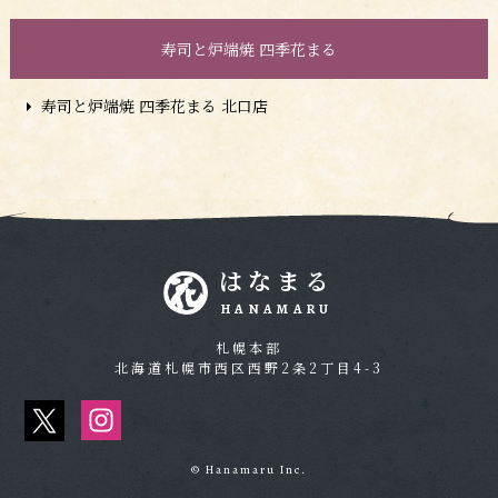
寿司と炉端焼 四季花まる
寿司と炉端焼 四季花まる 北口店
はなまる
HANAMARU
札幌本部
北海道札幌市西区西野2条2丁目4-3
© Hanamaru Inc.