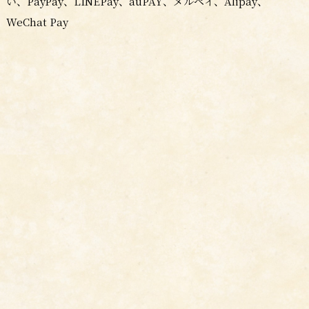
い、PayPay、LINEPay、auPAY、メルペイ、Alipay、
WeChat Pay