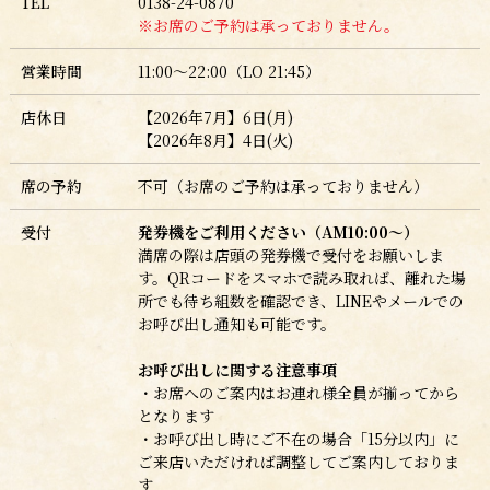
TEL
0138-24-0870
※お席のご予約は承っておりません。
営業時間
11:00～22:00（LO 21:45）
店休日
【2026年7月】6日(月)
【2026年8月】4日(火)
席の予約
不可（お席のご予約は承っておりません）
受付
発券機をご利用ください（AM10:00～）
満席の際は店頭の発券機で受付をお願いしま
す。QRコードをスマホで読み取れば、離れた場
所でも待ち組数を確認でき、LINEやメールでの
お呼び出し通知も可能です。
お呼び出しに関する注意事項
・お席へのご案内はお連れ様全員が揃ってから
となります
・お呼び出し時にご不在の場合「15分以内」に
ご来店いただければ調整してご案内しておりま
す