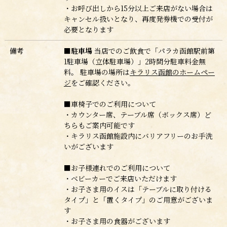
・お呼び出しから15分以上ご来店がない場合
は
キャンセル扱いとなり、再度発券機での受付が
必要となります
備考
■駐車場
当店でのご飲食で「パラカ函館駅前第
1駐車場（立体駐車場）」2時間分駐車料金無
料。
駐車場の場所は
キラリス函館のホームペー
ジ
をご確認ください。
■
車椅子でのご利用について
・カウンター席、テーブル席（ボックス席）ど
ちらもご案内可能です
・キラリス函館施設内にバリアフリーのお手洗
いがございます
■お子様連れでのご利用について
・ベビーカーでご来店いただけます
・お子さま用のイスは「テーブルに取り付ける
タイプ」と「置くタイプ」のご用意がございま
す
・お子さま用の食器がございます