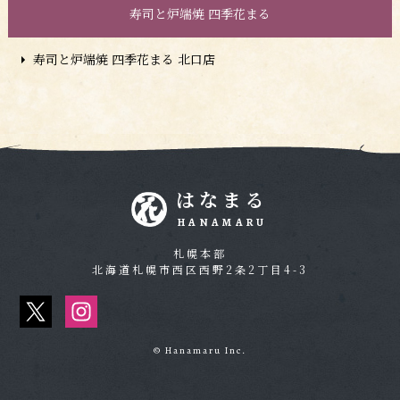
寿司と炉端焼 四季花まる
寿司と炉端焼 四季花まる 北口店
はなまる
HANAMARU
札幌本部
北海道札幌市西区西野2条2丁目4-3
© Hanamaru Inc.