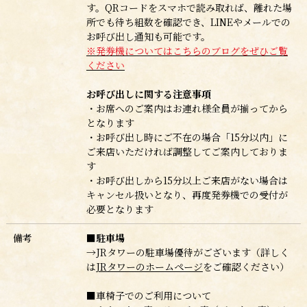
す。QRコードをスマホで読み取れば、離れた場
所でも待ち組数を確認でき、LINEやメールでの
お呼び出し通知も可能です。
※発券機についてはこちらのブログをぜひご覧
ください
お呼び出しに関する注意事項
・お席へのご案内はお連れ様全員が揃ってから
となります
・お呼び出し時にご不在の場合「15分以内」に
ご来店いただければ調整してご案内しておりま
す
・お呼び出しから15分以上ご来店がない場合
は
キャンセル扱いとなり、再度発券機での受付が
必要となります
備考
■駐車場
→JRタワーの駐車場優待がございます（詳しく
は
JRタワーのホームページ
をご確認ください）
■車椅子でのご利用について