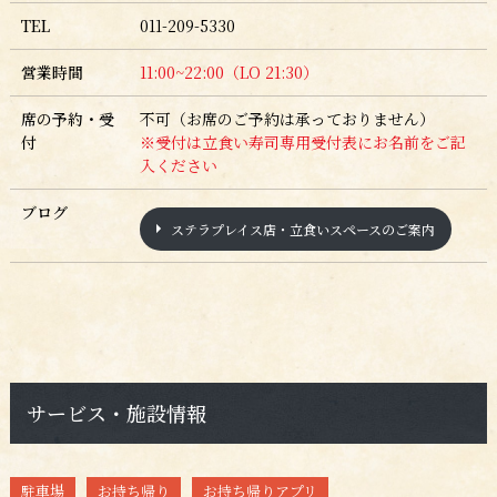
TEL
011-209-5330
営業時間
11:00~22:00（LO 21:30
）
席の予約・受
不可（お席のご予約は承っておりません）
付
※受付は立食い寿司専用受付表にお名前をご記
入ください
ブログ
ステラプレイス店・立食いスペースのご案内
サービス・施設情報
駐車場
お持ち帰り
お持ち帰りアプリ