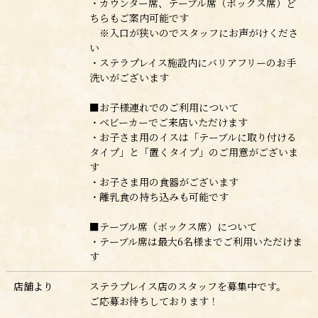
・カウンター席、テーブル席（ボックス席）ど
ちらもご案内可能です
※入口が狭いのでスタッフにお声がけくださ
い
・ステラプレイス施設内にバリアフリーのお手
洗いがございます
■お子様連れでのご利用について
・ベビーカーでご来店いただけます
・お子さま用のイスは「テーブルに取り付ける
タイプ」と「置くタイプ」のご用意がございま
す
・お子さま用の食器がございます
・離乳食の持ち込みも可能です
■テーブル席（ボックス席）について
・テーブル席は最大6名様までご利用いただけま
す
店舗より
ステラプレイス店のスタッフを募集中です。
ご応募お待ちしております！