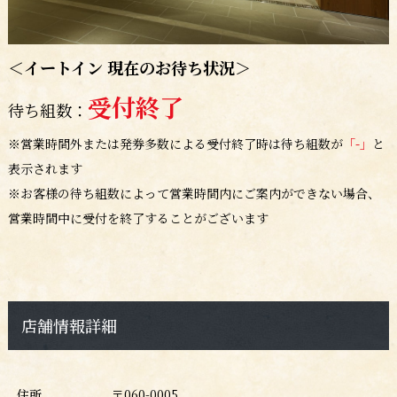
＜イートイン 現在のお待ち状況＞
受付終了
待ち組数：
※営業時間外または発券多数による受付終了時は待ち組数が
「-」
と
表示されます
※お客様の待ち組数によって営業時間内にご案内ができない場合、
営業時間中に受付を終了することがございます
店舗情報詳細
住所
〒060-0005