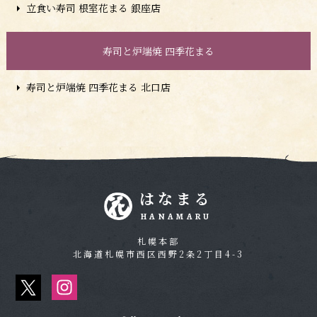
立食い寿司 根室花まる 銀座店
寿司と炉端焼 四季花まる
寿司と炉端焼 四季花まる 北口店
はなまる
HANAMARU
札幌本部
北海道札幌市西区西野2条2丁目4-3