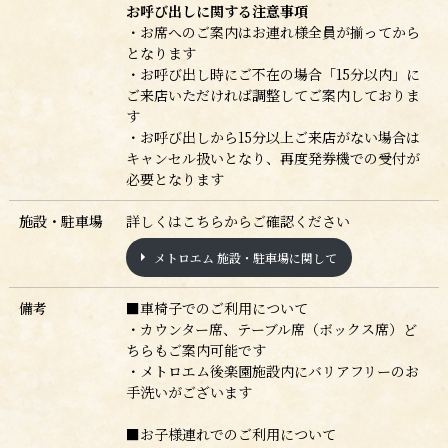
お呼び出しに関する注意事項
・お席へのご案内はお連れ様全員が揃ってから
となります
・お呼び出し時にご不在の場合「15分以内」に
ご来店いただければ調整してご案内しておりま
す
・お呼び出しから15分以上ご来店がない場合
は
キャンセル扱いとなり、再度発券機での受付が
必要となります
施設・駐車場
詳しくはこちらからご確認ください
メトロエム 施設・駐車場に関して
備考
■車椅子でのご利用について
・
カウンター席、テーブル席（ボックス席）ど
ちらもご案内可能です
・メトロエム後楽園施設内にバリアフリーのお
手洗いがございます
■お子様連れでのご利用について