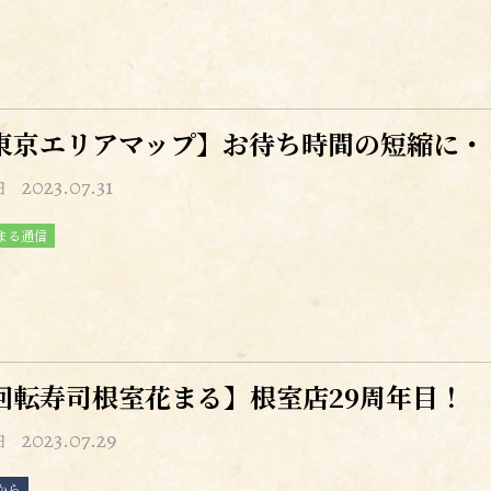
東京エリアマップ】お待ち時間の短縮に・
2023.07.31
日
まる通信
回転寿司根室花まる】根室店29周年目！
2023.07.29
日
から