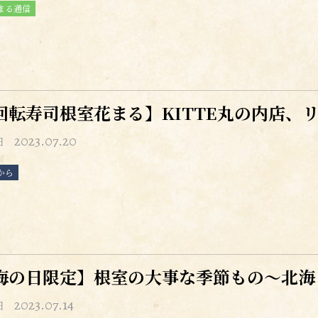
まる通信
回転寿司根室花まる】KITTE丸の内店、
2023.07.20
日
から
海の日限定】根室の大事な季節もの～北海
2023.07.14
日