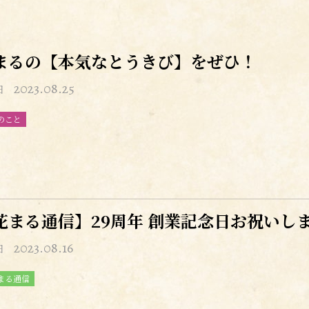
まるの【本気なとうきび】をぜひ！
2023.08.25
日
のこと
花まる通信】29周年 創業記念日お祝いし
2023.08.16
日
まる通信