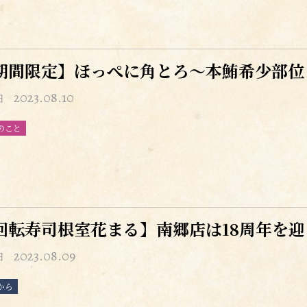
期間限定】ほっぺに角とろ～本鮪希少部位
2023.08.10
日
のこと
回転寿司根室花まる】南郷店は18周年を
2023.08.09
日
から