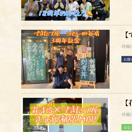
【
投稿
お店
【
投稿
はな