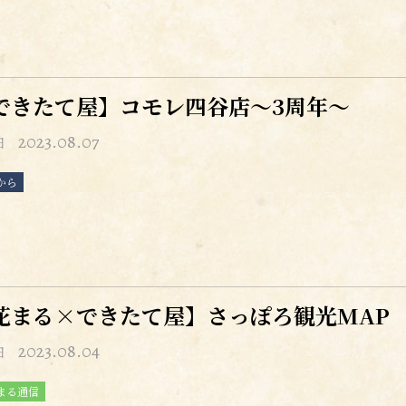
できたて屋】コモレ四谷店～3周年～
2023.08.07
日
から
花まる×できたて屋】さっぽろ観光MAP
2023.08.04
日
まる通信