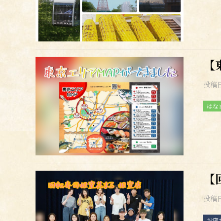
【
投稿
はな
【
投稿
お店