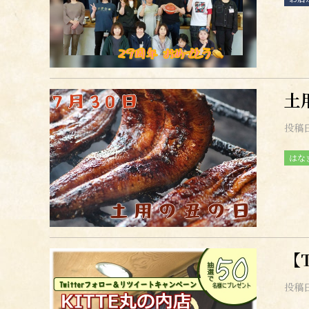
土
投稿
はな
【
投稿