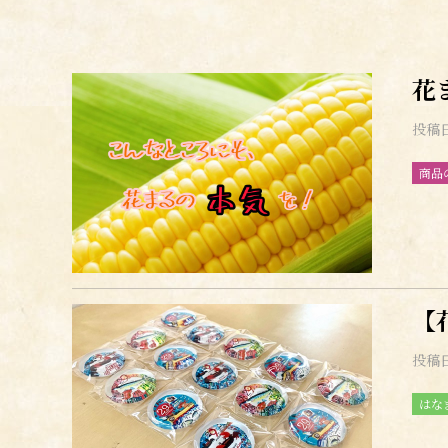
花
投稿
商品
【
投稿
はな