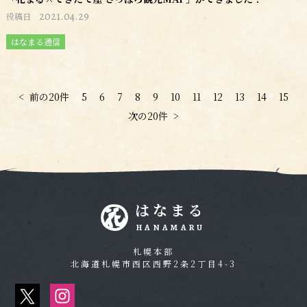
2021.04.29
投稿日
はなまる通信
<
前の20件
5
6
7
8
9
10
11
12
13
14
15
次の20件
>
はなまる
HANAMARU
札幌本部
北海道札幌市西区西野2条2丁目4-3