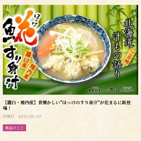
【羅臼・稚内産】昔懐かしい"ほっけのすり身汁"が花まるに新登
場！
2021.06.07
投稿日
商品のこと