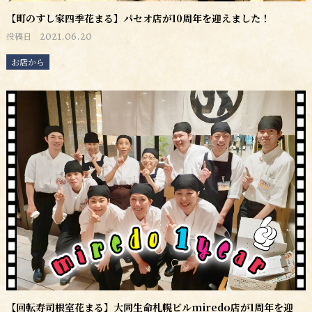
【町のすし家四季花まる】パセオ店が10周年を迎えました！
2021.06.20
投稿日
お店から
【回転寿司根室花まる】大同生命札幌ビルmiredo店が1周年を迎