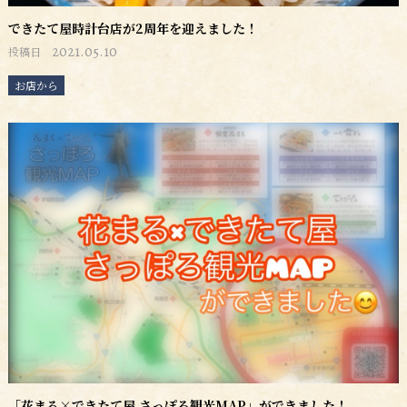
できたて屋時計台店が2周年を迎えました！
2021.05.10
投稿日
お店から
「花まる×できたて屋 さっぽろ観光MAP」ができました！