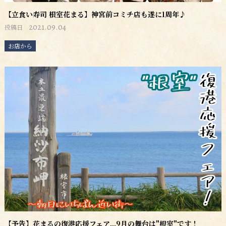
【立食い寿司 根室花まる】神宮前コミチ店も遂に1周年♪
2021.09.04
投稿日
お店から
【予告】花まるの復港応援フェア...9月の舞台は"根室"です！