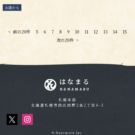
お店から
<
前の20件
5
6
7
8
9
10
11
12
13
14
15
次の20件
>
はなまる
HANAMARU
札幌本部
北海道札幌市西区西野2条2丁目4-3
© Hanamaru Inc.